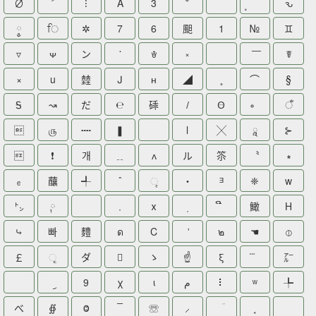
∅
ﹸ
⁝
A
3
˘
ԅ
༵
ਿ
✲
7
6
䫻
1
№
♊
▿
ᴪ
ン
་
ꄃ
༝
☤
×
u
龳
Ꭻ
н
◢
⌒
§
Ꭶ
↝
だ
℮
䂷
Ꙫ
ँ

௫
┉
❚
l
╳
ཱ
⊱

❗
개
﹎
ᴧ
ル
䇣
〝
∗
ₑ
䖆
╃
ˆ
ૄ
‧
ᴲ
❈
w
㌧
༙
﹒
ⅹ
䲎
H
⤷
빠
䵄
ด
C
๒
☚
⦶
￡
ૃ
ダ

ゝ
☝
ξ
㌃
9
χ
ι
م
⠇
ʷ
╄
べ
∯
Ⱉ
☏
⸝
⠀