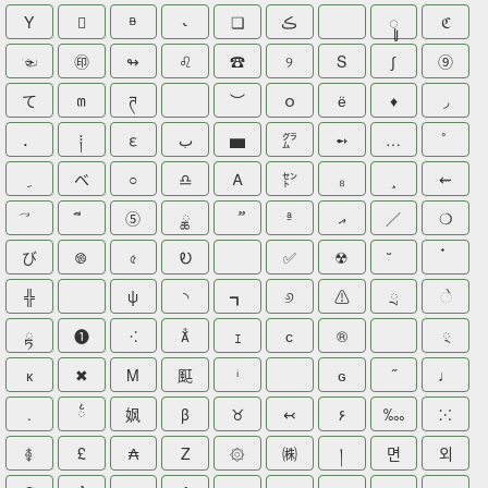
Y

ᴯ
˞
❏
ڪ
ꦸ
ℭ
☜
㊞
↬
♌
☎
୨
S
∫
⑨
て
꧟
ཊ
︶
ｏ
ё
♦
◞
．
༐
ε
ب
▅
㌘
➻
…
ﹺ
ベ
○
♎
Ꭺ
㌣
₈
¸
⇜
⑤
ྖ
ª
އ
／
❍
び
࿌
৫
Ꭷ
✅
☢
╬
ψ
◝
┓
୬
⚠
ྲ
ે
ྟ
❶
⁖

ｪ
ᴄ
®
྄
к
✖
M
䫹
ⁱ
ɢ
˝
♩
.
྆
㚯
β
♉
↢
۶
‱
⁙
࿅
£
₳
Z
۞
㈱
།
면
외