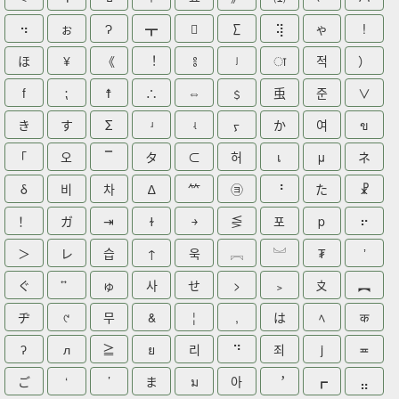
⠲
ぉ
Ɂ
┳

∑
⢽
ゃ
!
ほ
¥
《
︕
༔
ʲ
ा
적
）
f
⁏
☨
∴
⇔
﹩
䖝
준
∨
き
す
Σ
ʴ
ʵ
ᠶ
か
여
ข
｢
오
タ
⊂
허
เ
μ
ネ
δ
비
차
∆
⺮
㋵
⠘
た
☧
！
ガ
⇥
ɫ
￫
⋚
포
p
⠖
＞
レ
습
↑
욱
︗
︘
₮
ʼ
ぐ
ゅ
사
せ
>
﹥
〩
︻
ヂ
୯
무
&
¦
,
は
ﾍ
क
ʔ
л
≧
ย
리
⠙
죄
j
≖
ご
‘
’
ま
ม
아
︐
┏
⣤