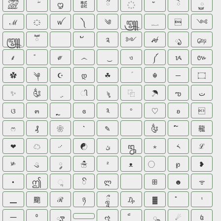
꫞
ᦗ
㍿
ྀ
ེ
࿆
ℳ
ꪝ
༽
༄
꧃
؁

༺
꧄
ཽ
༉
༻
ꫛ
ృ
௸
⸙
゛
༗
෴
ও
༼
ᝰ
៚
✿
༆
☪
დ
☘
☬
─
۝
✨
༃
ી
ৡ
⿻
☂
ఌ
ت
ଓ
๓
ɞ
༣
°
♡
ʚ

ෆ
₰
❀
✎
༂
㡣
❤
☁
࿚
☯
ݶ
ꦋ
⋆
༨
ℒ
༯
ུ
༘
☃
²
ᴥ
℘
❥
•
ဤ
ૢ
ꦼ
ლ
ꕥ
☻
ᯤ
▁
䬟
ℛ
ཉ
ཹ
₯
▓
¹
⼀
⁰
ౄ
ૡ
ೄ
☄
꧔