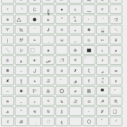
╰
じ
ྜྷ
●
с
ⱄ
ᶜ
✯
⚫
ɴ
՞
ཱི
⠂
づ
♈
℡
ˇ
♪
⚛
ℴ
❃
ൢ
␂
༏
が
➢
ω
⁔
ઇ
➳
й
╲
シ
๑
࿇
▇
ʟ
ޓ
♔
و
✈
س
ी
ᴭ
⚡
✩
❆
ل
✡
o
✗
ζ
ړ
∞
✘
༎
ᴀ
ぶ
ﻖ
࿈
ྲྀ
ᴇ
–
✺
㌢
♨
⭕
и
㬶
▀
ค
₊
₉
ᴳ
꧉
ぷ
ᦒ
☭
♏
ܫ
*
໑
♋
࿄
･
Ꮍ
ゞ
Ꮿ
ं
ع
〇
⠊