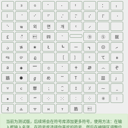
ᴱ
ᴲ
ᴳ
⠁
⠂
⠃
⠄
⠅
⠆
⠇
⠈
⠊
⠋
⠌
⠍
⠎
⠏
⠐
⠑
ఇ
외
면
개
￡
ꦶ

㈣
⑨
⑤
㩆
ݶ
࿗
✬
Ł
┗
ー
┓
☹
ރ
જ
ଙ
ฏ
ᅠ
［
］
ᶜ
て
в
й
◈
﹌
⦶
♰
Ꮺ
෴
ぞ
䳪
⚉
ℊ
め
Τ
ۓ
㗊
」
ⱄ
с
㠑
⁏
⁐
⁑
⁒
⁓
⁔
⁕
⁖
⁗
⁘
⁙
⁚
⁛
⁜
⁝
₰
ᯥ
ᯤ
ʜ
ᴛ
㬶

当前为测试版，后续将会在符号库添加更多符号，使用方法：在输
入框输入名字，在符号库选择你喜欢的符号，然后在编辑区调整位