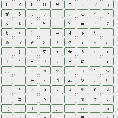
Ꭸ
?
ゼ
げ
묘
ロ
π
⸪
ц
ぜ
＆
け
フ
ʻ
：
こ
੯
⠗
く
↓
지
단
⠛
인
щ
바
ह
セ
˃
눈
⒋
≌
オ
ㄗ
り
％
︖
⋛
⋋
र
グ
︙
イ
ㄕ
ア
{
보
ㄞ
#
ㄝ
カ
キ
＜
˩
⁼
=
リ
<
￩
に
︓
г
︹
∠
☇
प
ク
「
ㄢ
ㄣ
%
ェ
〕
은
기
가
ム
ワ
，
다
}
┛
ィ
त
य
＃
ㄓ
Ꮭ
˨
]
コ
ァ
≦
[
〒
स
ウ
:
〈
〔
˧
;
；
︔
ㅂ
∶
म