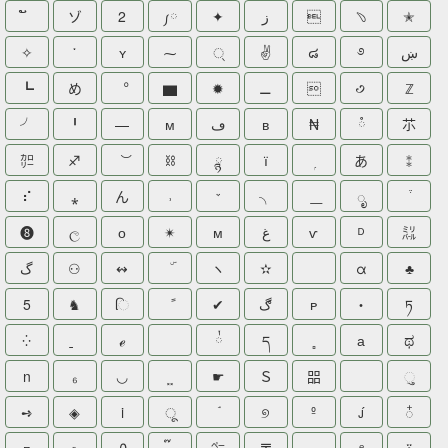
ゾ
2
༿
✦
ز

﹆
✭
✧
༌
ʏ
⁓
्
✌
๘
࿔
ښ
┗
め
︒
▆
✹
⚊

꣹
ℤ
╯
╹
—
ᴍ
ڡ
в
₦
ཾ
䒕
㌍
♐
⛓
ྙ
ї
あ
⁑
⠎
⁎
ん
˒
﮸
╮
ೃ
❽
ල
о
✴
м
غ
ѵ
ᴰ
㍊
گ
⚇
↭
ヽ
✫
α
♣
5
♞
િ
✔
ڰ
ᴩ
・
ཏ
⁛
ℯ
྇
ད
а
ಥ
n
₆
◡
☛
Ｓ
㗊
ુ
➺
◈
i
ू
୭
º

᭭