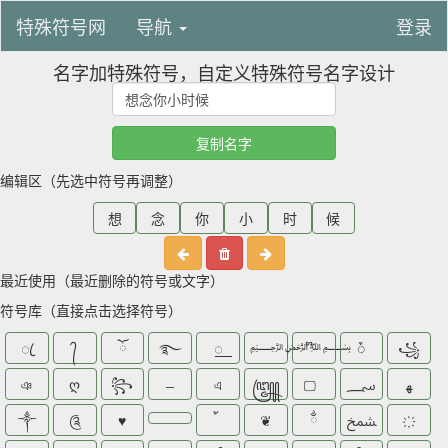
特殊符号网
导航
登录
名字加特殊符号，自定义特殊符号名字设计
复制名字
编辑区（先选中符号再调整）
想
念
你
小
时
候
最近使用（最近删除的符号或文字）
符号库（直接点击选择符号）
ꦿ
᭄
ོ
࿐
꯭
﷽
ᮩ
꧁
ঞ
ღ
꧂
এ
꧅
؄
ﻬ
༒
༊
♥
❦
ྂ
ﵪ