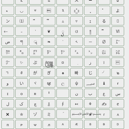
"
£
ଌ
⋌
▀
¯
۵
◡
༦

༣
よ
ン
⑴
▵
▿
ｪ
る

❦
ꦽ
ଓ
༎
Ⅵ
ض
ག
ॣ
❧
˙
༨
－
∅
㌃
㌍
㌔
㌘
㌢
㌣
㌦
㌧
㌫
㌶
㌻
✨
ぷ
꧅
¤
ز
ї

༅
が
ぎ
♠
빠
じ
╯
๒
و
い
ヾ
ꦘ
ල
ψ
؄
♝
ғ
ɪ
ᴏ
ʀ
╹
ن
ب
ع
س
ل
ک
چ
࿄
∮
↢
⚘
✍
ꫀ
❌
✮
ゾ
ミ
﷽
ᴥ
ᴦ
ᴧ
ᴨ
ᴩ
ᴪ
ᴫ
ᴬ
ᴭ
ᴮ
ᴯ
ᴰ