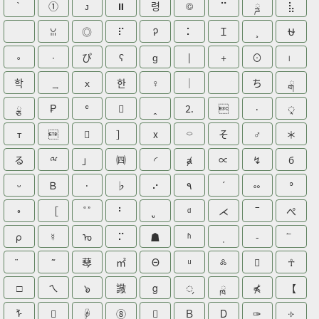
`
①
ᴊ
⏸
령
©
⠉
ྜ
⣧
ꈍ
◎
⠏
Ꭾ
⠅
Ｉ
⛎
༚
∙
ぴ
ʕ
ɡ
|
+
⊙
학
х
한
♀
｜
ち
ྒ
ྕ
₱
ʿ

⒉

٠
ᤪ
т


］
x
⌔
そ
♂
＊
る
ྋ
」
㈣
◜
ⱥ
∝
↯
б
ᵕ
Ᏼ
⸱
♭
⠔
٩
´
༛
ʾ
◦
［
⠃
ᵈ
⋌
‾
ぺ
ρ
☿
ᠣ
⠍
☗
ʱ
-
䔷
㎡
Θ
༜

☥
□
ㄟ
๖
䜘
g
᤹
ྑ
⋠
【
ᠯ

☟
⑧

Ｂ
D
✑
༓