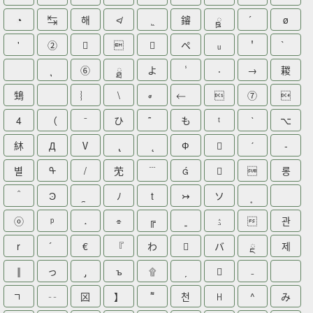
◔
↹
해
≮
䥧
ྛ
ø
'
②



ペ
ᵤ
＇
⑥
ྠ
よ
⸳
→
䎫
䲼
︴
\

⑦

4
（
⁻
ひ
も
ᵗ
ˋ
⌥
䊾
Д
Ⅴ
˛
Ф

ˊ
‑
별
ᠲ
/
䒞
﹉



롱
＾
Ͽ
ﾉ
t
↣
ソ
ⓞ
ᵖ
˔
⌯
╔
ۮ

관
r
€
『
わ

バ
ྔ
제
‖
っ
ъ
۩

₋
╌
龱
】
천
ꀿ
^
み