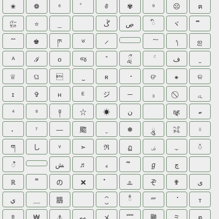
✬
❁
⁶
゜
༅
✾
⁹
☹
ฅ
㌫
⭐
_
ڴ
ڝ
ི
ヾ
♚
ཫ
༦
᭞
ஐ
ᴬ
ℐ
ᴏ
જ
ླྀ
ف
♕
ଘ

‿
ʀ
⠐
ଙ
⁕
ଳ
ɪ
✞
ʜ
ᴱ
ジ
－
₃
ۑ
⁴
⁸
༈
☆
☀
ن
ꦘ
ބ
⠄
⁷
―
䬍
❅
ཱུ
㌶
⍤
ག
し
➣
ℜ
ฏ
ۻ
ﮩ
ᮁ
ꦶ
ﺶ
♬
₄
ℊ
چ
ℝ
の
❌
ᯥ
ぞ
✟
ى
ي
＿
䳪
⁐
ྃ
⁗
⠈
ᴛ
ᴮ
₩
⚓
ᨐ
メ
﹌
䬊
ミ
ต