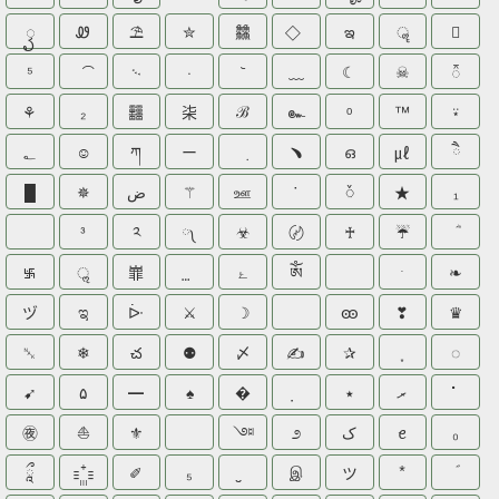
ꦽ
Ꮺ
⛱
✮
䲜
ఇ
ॣ

⁵
࿙
·
﹏
☾
☠
᭱
⚘
₂
䨻
㭍
ℬ
๛
ᵒ
™
⍣
؂
☺
ཀ
ー
﹅
ഒ
㎕
ཻ
█
✵
ض
⚚
ஊ
˙
ᮨ
★
₁
³
༢
༾
☣
〄
♰
☔
࿗
ॢ
㠑
ۓ
ༀ
ᅠ
ˑ
❧
ヅ
ಇ
ᐕ
⚔
☽
ꧮ
❣
♛
␕
❄
చ
⚉
〆
✍
✰
◌
➹
۵
━
♠
�
٭
ރ
⠁
㊰
⛵
⚜
༇
೨
ک
ꫀ
₀
ཱྀ
✐
₅
இ
ツ