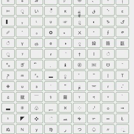
ᴨ
ة
Ꭿ
㌻
〠
、
ᵉ
༑
✄
ৢ
い
ꦷ
κ
ྒྷ
ق
⠑
ɛ
▍
ᵧ
ᶫ
υ
☞
ᮢ
◐
♑
ګ
␥
˚
ₒ
✪
ㄨ
⁺
∮
༳
ै
γ
ஞ
e
◑
ᮭ
㛆
䉠
㽌
ु
ʸ
ғ
†
Ⅰ
े
㌔
ぎ
♝
㊣
￼
☋
¯
ཌ
♒
㌦
▂
ᮬ
ﾟ
⼁
Τ
✙
ᴜ
з
＂
ྞ
⌤
ᴦ
⠌
ଌ
㩆
￣
⚕
䕥
ᵞ
প
ᵛ
｀
▃
⁜
♧
⸐
♓
⁘
⠜
☼
⇝
ˢ
◤
❖
ૅ
ﺴ
Ꭽ
✃
═
Ł
ぬ
ℕ
у
♍
ﺭ
つ
♤
〃
ૂ