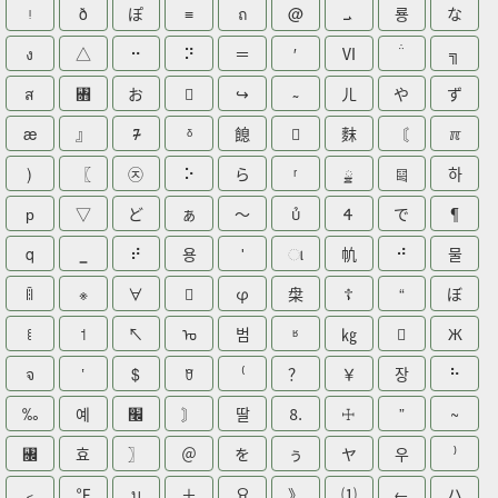
ᵎ
ð
ぽ
≡
ถ
@
ܝ
룡
な
ง
△
⠒
⠝
＝
′
Ⅵ
╗
ส
꧛
お

↪
ㄦ
や
ず
æ
』
᮴
ᵟ
䭒

䴲
〘
ℼ
)
〖
㉨
⠕
ら
ʳ
ྍ
༕
하
р
▽
ど
ぁ
～

Ꮞ
で
¶
q
⠞
용
ʹ
ા
㠶
⠚
물
ꈧ
※
∀

φ
㭧
☦
“
ぼ
꒲
˦
↖
ᠤ
범
ʶ
㎏

Ж
จ
ʽ
$
ꆧ
⁽
？
￥
장
⠓
‰
예
׬
〙
딸
⒏
☩
”
~
꧜
효
〗
＠
を
ぅ
ヤ
우
⁾
﹤
℉
บ
＋
요
》
⑴
←
ハ