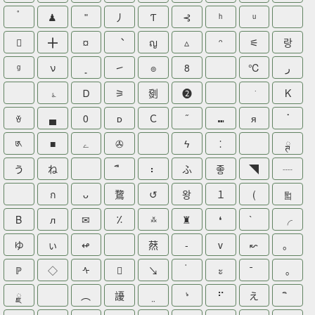
♟
ʺ
⼃
Ƭ
⊰
ʰ
ᵘ

╋
¤
︑
ญ
▵
ᵔ
⚟
랑
ᵍ
ν
㇀
๏
8
℃
ر
ﮥ
Ꭰ
⚞
㔇
❷
ㅤ
K
ꈊ
▄
0
ᴅ
Ｃ
⑉
я
ॱ
༁
■
ے
✇
ϟ
⁚
ྚ
う
ね
⠆
ふ
좋
◥
┈
ก
ᴗ
䳱
↺
왕
１
(
༖
B
ᴫ
✉
⁒
࿏
♜
❛
╭
ゆ
ぃ
↫
䔳
‐
v
↜
。
ℙ
◇
ᠰ

↘
ะ
｡
ྗ
︵
䜡
ᔉ
⠋
え